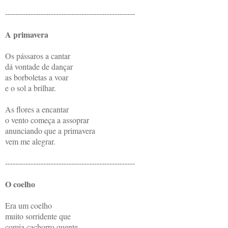
---------------------------------------------------
A primavera
Os pássaros a cantar
dá vontade de dançar
as borboletas a voar
e o sol a brilhar.
As flores a encantar
o vento começa a assoprar
anunciando que a primavera
vem me alegrar.
---------------------------------------------------
O coelho
Era um coelho
muito sorridente que
comia cachorro quente