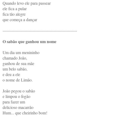
Quando levo ele para passear
ele fica a pular
fica tão alegre
que começa a dançar
---------------------------------------------------------
O sabão que ganhou um nome
Um dia um menininho
chamado João,
ganhou de sua mãe
um belo sabão,
e deu a ele
o nome de Limão.
João pegou o sabão
e limpou o fogão
para fazer um
delicioso macarrão
Hum... que cheirinho bom!